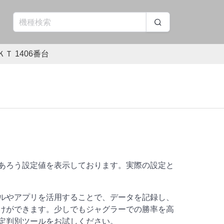
 1406番台
あろう設定値を表示しております。実際の設定と
ルやアプリを活用することで、データを記録し、
けができます。少しでもジャグラーでの勝率を高
定判別ツールをお試しください。