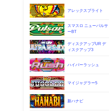
アレックスブライト
スマスロ ニューパルサ
ーBT
ディスクアップUR デ
ィスクアップ3
ハイパーラッシュ
マイジャグラー5
新ハナビ