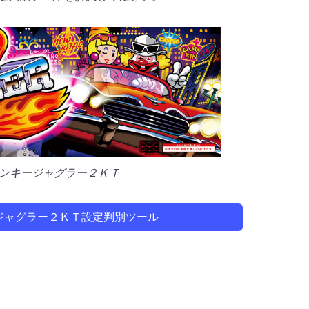
ンキージャグラー２ＫＴ
ジャグラー２ＫＴ設定判別ツール