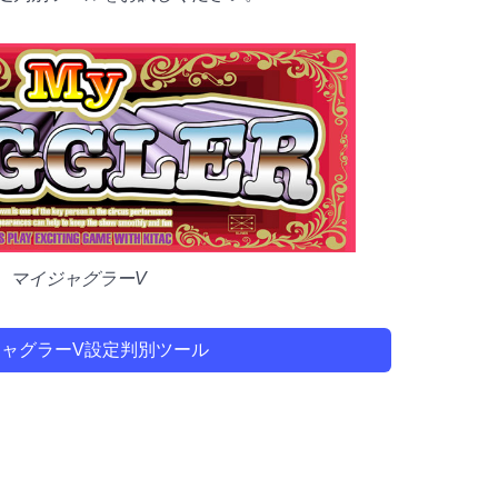
マイジャグラーV
ャグラーV設定判別ツール