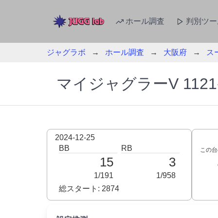
ホール調査
判別ツー
ジャグラボ
ホール調査
大阪府
ス
マイジャグラーV 112
2024-12-25
BB
RB
この台
15
3
1/191
1/958
総スタート: 2874