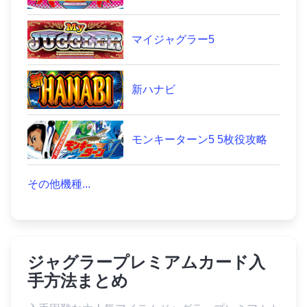
マイジャグラー5
新ハナビ
モンキーターン5 5枚役攻略
その他機種...
ジャグラープレミアムカード入
手方法まとめ