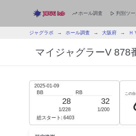
ホール調査
判別ツー
ジャグラボ
ホール調査
大阪府
Ｈ
マイジャグラーV 878
2025-01-09
BB
RB
この台
28
32
1/228
1/200
総スタート: 6403