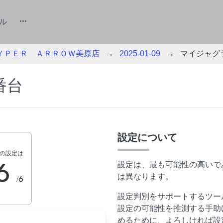
ル
ＹＰＥＲ ＡＲＲＯＷ美原店
2025-01-09
マイジャグラ
番台
設定について
の設定は
6
設定は、最も可能性の高いで
は異なります。
/6
設定判別をサポートするツー
設定の可能性を推測する手助
めるために、よろしければ設