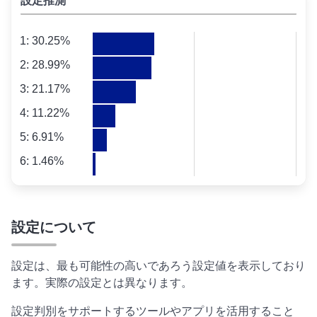
設定推測
設定判別結果
1: 30.25%
2: 28.99%
3: 21.17%
4: 11.22%
5: 6.91%
6: 1.46%
設定について
設定は、最も可能性の高いであろう設定値を表示しており
ます。実際の設定とは異なります。
設定判別をサポートするツールやアプリを活用すること