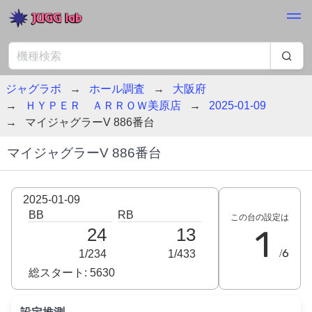
ジャグラボ
ホール調査
大阪府
ＨＹＰＥＲ ＡＲＲＯＷ美原店
2025-01-09
マイジャグラーV 886番台
マイジャグラーV 886番台
2025-01-09
BB
RB
この台の設定は
1
24
13
/6
1/234
1/433
総スタート: 5630