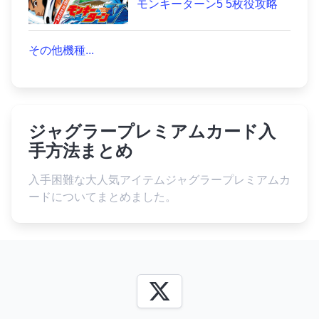
モンキーターン5 5枚役攻略
その他機種...
ジャグラープレミアムカード入
手方法まとめ
入手困難な大人気アイテムジャグラープレミアムカ
ードについてまとめました。