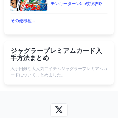
モンキーターン5 5枚役攻略
その他機種...
ジャグラープレミアムカード入
手方法まとめ
入手困難な大人気アイテムジャグラープレミアムカ
ードについてまとめました。