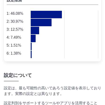
設定推測
設定判別結果
1: 46.08%
2: 30.97%
3: 12.57%
4: 7.49%
5: 1.51%
6: 1.38%
設定について
設定は、最も可能性の高いであろう設定値を表示しており
ます。実際の設定とは異なります。
設定判別をサポートするツールやアプリを活用すること