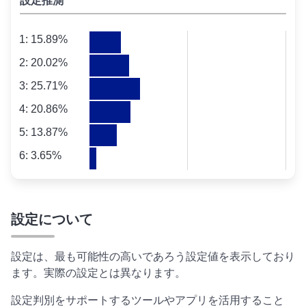
設定推測
設定判別結果
1: 15.89%
2: 20.02%
3: 25.71%
4: 20.86%
5: 13.87%
6: 3.65%
設定について
設定は、最も可能性の高いであろう設定値を表示しており
ます。実際の設定とは異なります。
設定判別をサポートするツールやアプリを活用すること