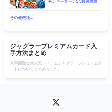
モンキーターン5 5枚役攻略
その他機種...
ジャグラープレミアムカード入
手方法まとめ
入手困難な大人気アイテムジャグラープレミアムカ
ードについてまとめました。