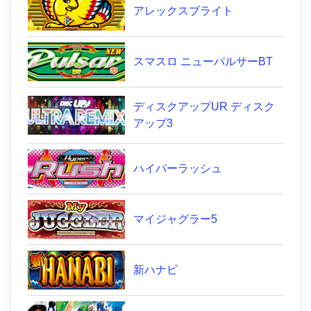
アレックスブライト
スマスロ ニューパルサーBT
ディスクアップUR ディスク
アップ3
ハイパーラッシュ
マイジャグラー5
新ハナビ