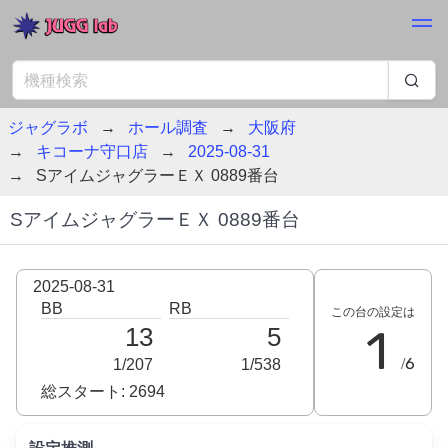
ジャグラボ
ホール調査
大阪府
キコーナ守口店
2025-08-31
SアイムジャグラーＥＸ 0889番台
SアイムジャグラーＥＸ 0889番台
2025-08-31
BB
RB
この台の設定は
1
13
5
/6
1/207
1/538
総スタート: 2694