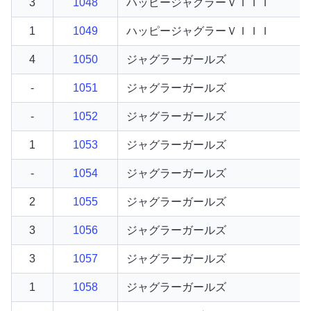
3
1048
ハッピージャグラーＶＩＩＩ
1
1049
ハッピージャグラーＶＩＩＩ
4
1050
ジャグラーガールズ
-
1051
ジャグラーガールズ
-
1052
ジャグラーガールズ
1
1053
ジャグラーガールズ
-
1054
ジャグラーガールズ
2
1055
ジャグラーガールズ
3
1056
ジャグラーガールズ
3
1057
ジャグラーガールズ
1
1058
ジャグラーガールズ