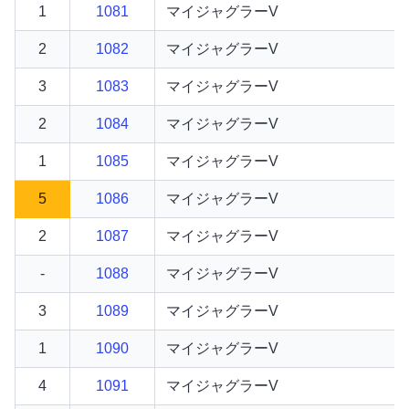
1
1081
マイジャグラーV
2
1082
マイジャグラーV
3
1083
マイジャグラーV
2
1084
マイジャグラーV
1
1085
マイジャグラーV
5
1086
マイジャグラーV
2
1087
マイジャグラーV
-
1088
マイジャグラーV
3
1089
マイジャグラーV
1
1090
マイジャグラーV
4
1091
マイジャグラーV