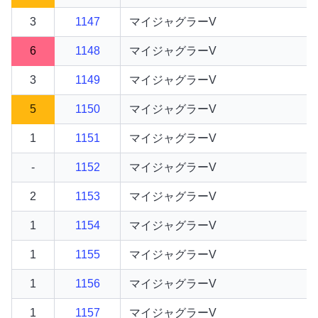
3
1147
マイジャグラーV
6
1148
マイジャグラーV
3
1149
マイジャグラーV
5
1150
マイジャグラーV
1
1151
マイジャグラーV
-
1152
マイジャグラーV
2
1153
マイジャグラーV
1
1154
マイジャグラーV
1
1155
マイジャグラーV
1
1156
マイジャグラーV
1
1157
マイジャグラーV