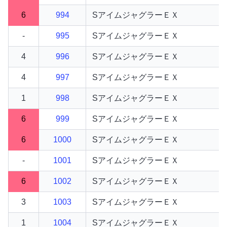
6
994
SアイムジャグラーＥＸ
-
995
SアイムジャグラーＥＸ
4
996
SアイムジャグラーＥＸ
4
997
SアイムジャグラーＥＸ
1
998
SアイムジャグラーＥＸ
6
999
SアイムジャグラーＥＸ
6
1000
SアイムジャグラーＥＸ
-
1001
SアイムジャグラーＥＸ
6
1002
SアイムジャグラーＥＸ
3
1003
SアイムジャグラーＥＸ
1
1004
SアイムジャグラーＥＸ