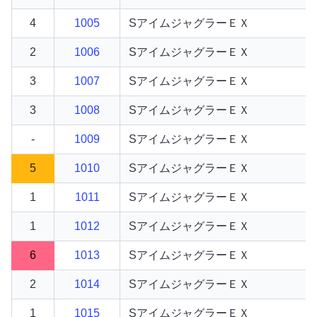
4
1005
SアイムジャグラーＥＸ
2
1006
SアイムジャグラーＥＸ
3
1007
SアイムジャグラーＥＸ
3
1008
SアイムジャグラーＥＸ
-
1009
SアイムジャグラーＥＸ
5
1010
SアイムジャグラーＥＸ
1
1011
SアイムジャグラーＥＸ
1
1012
SアイムジャグラーＥＸ
6
1013
SアイムジャグラーＥＸ
2
1014
SアイムジャグラーＥＸ
1
1015
SアイムジャグラーＥＸ