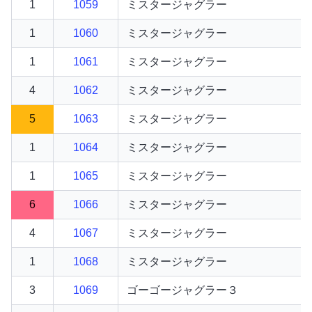
1
1059
ミスタージャグラー
1
1060
ミスタージャグラー
1
1061
ミスタージャグラー
4
1062
ミスタージャグラー
5
1063
ミスタージャグラー
1
1064
ミスタージャグラー
1
1065
ミスタージャグラー
6
1066
ミスタージャグラー
4
1067
ミスタージャグラー
1
1068
ミスタージャグラー
3
1069
ゴーゴージャグラー３