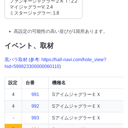
ファンキージャグラー２ＫＴ: 2.2
マイジャグラーV: 2.4
ミスタージャグラー: 1.8
高設定の可能性の高い並びが1箇所あります。
イベント、取材
黒バラ取材
(
参考: https://hall-navi.com/hole_view?
hid=599823300000060110
)
設定
台番
機種名
4
991
SアイムジャグラーＥＸ
4
992
SアイムジャグラーＥＸ
-
993
SアイムジャグラーＥＸ