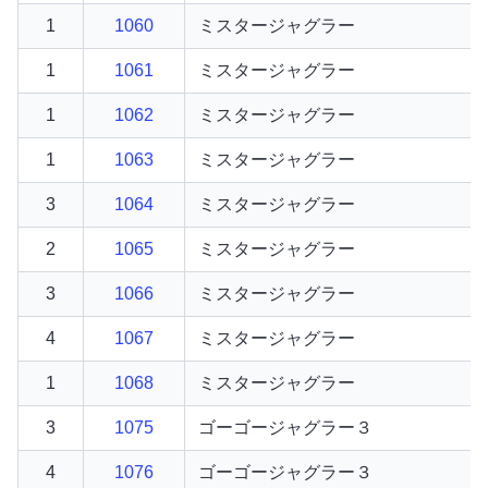
1
1060
ミスタージャグラー
1
1061
ミスタージャグラー
1
1062
ミスタージャグラー
1
1063
ミスタージャグラー
3
1064
ミスタージャグラー
2
1065
ミスタージャグラー
3
1066
ミスタージャグラー
4
1067
ミスタージャグラー
1
1068
ミスタージャグラー
3
1075
ゴーゴージャグラー３
4
1076
ゴーゴージャグラー３