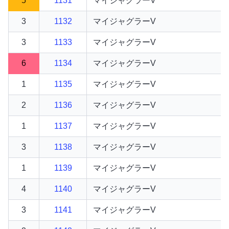
5
1131
マイジャグラーV
3
1132
マイジャグラーV
3
1133
マイジャグラーV
6
1134
マイジャグラーV
1
1135
マイジャグラーV
2
1136
マイジャグラーV
1
1137
マイジャグラーV
3
1138
マイジャグラーV
1
1139
マイジャグラーV
4
1140
マイジャグラーV
3
1141
マイジャグラーV