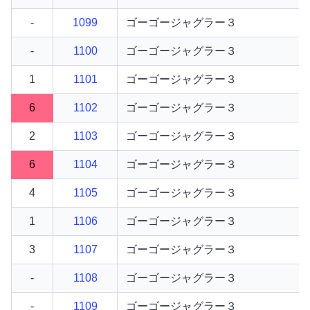
-
1099
ゴーゴージャグラー３
-
1100
ゴーゴージャグラー３
1
1101
ゴーゴージャグラー３
6
1102
ゴーゴージャグラー３
2
1103
ゴーゴージャグラー３
6
1104
ゴーゴージャグラー３
4
1105
ゴーゴージャグラー３
1
1106
ゴーゴージャグラー３
3
1107
ゴーゴージャグラー３
-
1108
ゴーゴージャグラー３
-
1109
ゴーゴージャグラー３