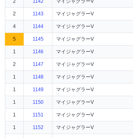
2
1142
マイジャグラーV
2
1143
マイジャグラーV
4
1144
マイジャグラーV
5
1145
マイジャグラーV
1
1146
マイジャグラーV
2
1147
マイジャグラーV
1
1148
マイジャグラーV
1
1149
マイジャグラーV
1
1150
マイジャグラーV
1
1151
マイジャグラーV
1
1152
マイジャグラーV