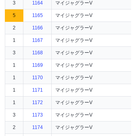
3
1164
マイジャグラーV
5
1165
マイジャグラーV
2
1166
マイジャグラーV
1
1167
マイジャグラーV
3
1168
マイジャグラーV
1
1169
マイジャグラーV
1
1170
マイジャグラーV
1
1171
マイジャグラーV
1
1172
マイジャグラーV
3
1173
マイジャグラーV
2
1174
マイジャグラーV