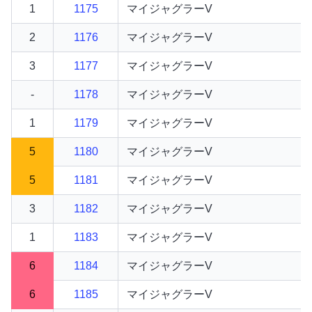
1
1175
マイジャグラーV
2
1176
マイジャグラーV
3
1177
マイジャグラーV
-
1178
マイジャグラーV
1
1179
マイジャグラーV
5
1180
マイジャグラーV
5
1181
マイジャグラーV
3
1182
マイジャグラーV
1
1183
マイジャグラーV
6
1184
マイジャグラーV
6
1185
マイジャグラーV