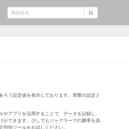
あろう設定値を表示しております。実際の設定と
ルやアプリを活用することで、データを記録し、
けができます。少しでもジャグラーでの勝率を高
定判別ツールをお試しください。