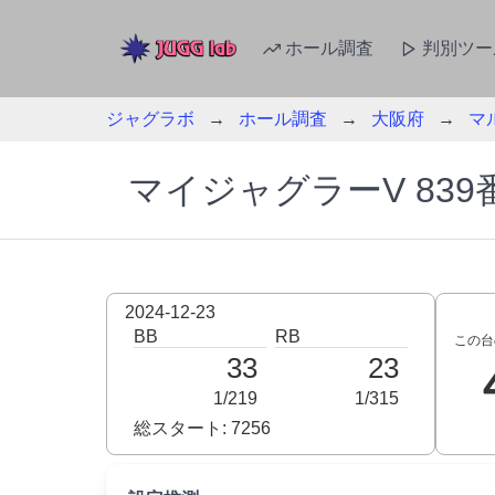
ホール調査
判別ツー
ジャグラボ
ホール調査
大阪府
マ
マイジャグラーV 839
2024-12-23
BB
RB
この台
33
23
1/219
1/315
総スタート: 7256