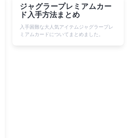
ジャグラープレミアムカー
ド入手方法まとめ
入手困難な大人気アイテムジャグラープレ
ミアムカードについてまとめました。