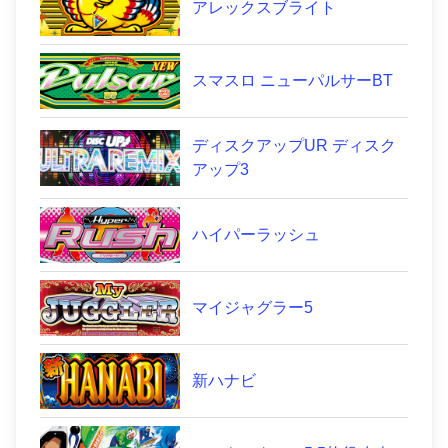
アレックスブライト
スマスロ ニューパルサーBT
ディスクアップUR ディスク
アップ3
ハイパーラッシュ
マイジャグラー5
新ハナビ