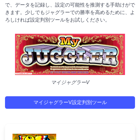
で、データを記録し、設定の可能性を推測する手助けがで
きます。少しでもジャグラーでの勝率を高めるために、よ
ろしければ設定判別ツールをお試しください。
マイジャグラーV
マイジャグラーV設定判別ツール