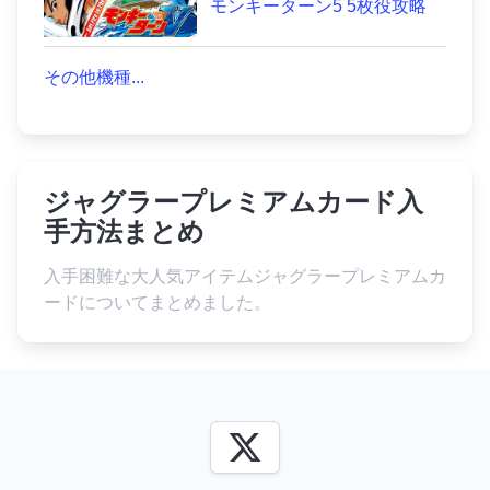
モンキーターン5 5枚役攻略
その他機種...
ジャグラープレミアムカード入
手方法まとめ
入手困難な大人気アイテムジャグラープレミアムカ
ードについてまとめました。