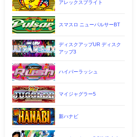
アレックスブライト
スマスロ ニューパルサーBT
ディスクアップUR ディスク
アップ3
ハイパーラッシュ
マイジャグラー5
新ハナビ