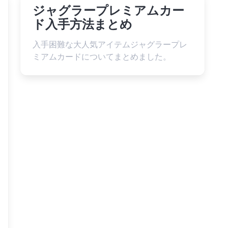
ジャグラープレミアムカー
ド入手方法まとめ
入手困難な大人気アイテムジャグラープレ
ミアムカードについてまとめました。