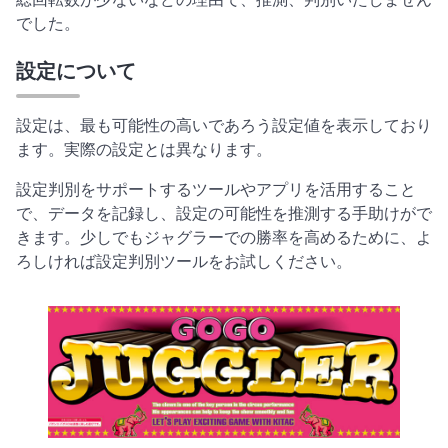
でした。
設定について
設定は、最も可能性の高いであろう設定値を表示しており
ます。実際の設定とは異なります。
設定判別をサポートするツールやアプリを活用すること
で、データを記録し、設定の可能性を推測する手助けがで
きます。少しでもジャグラーでの勝率を高めるために、よ
ろしければ設定判別ツールをお試しください。