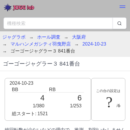
ジャグラボ
ホール調査
大阪府
マルハンメガシティ羽曳野店
2024-10-23
ゴーゴージャグラー３ 841番台
ゴーゴージャグラー３ 841番台
2024-10-23
BB
RB
この台の設定は
?
4
6
/6
1/380
1/253
総スタート: 1521
総回転数が少ないなどの理由で、推測、判別いたしません