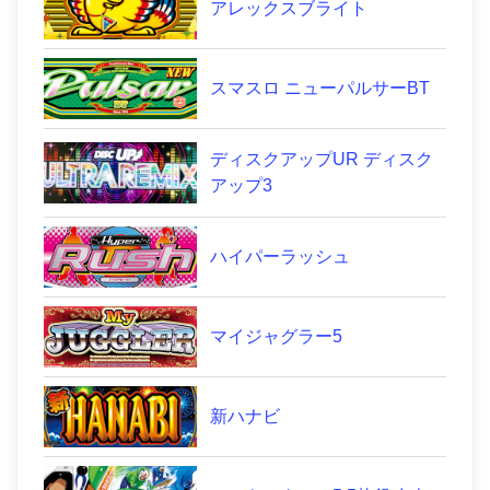
アレックスブライト
スマスロ ニューパルサーBT
ディスクアップUR ディスク
アップ3
ハイパーラッシュ
マイジャグラー5
新ハナビ