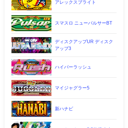
アレックスブライト
スマスロ ニューパルサーBT
ディスクアップUR ディスク
アップ3
ハイパーラッシュ
マイジャグラー5
新ハナビ