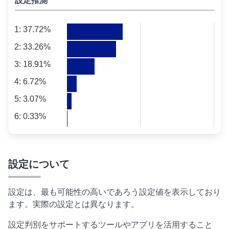
設定推測
設定判別結果
1: 37.72%
2: 33.26%
3: 18.91%
4: 6.72%
5: 3.07%
6: 0.33%
設定について
設定は、最も可能性の高いであろう設定値を表示しており
ます。実際の設定とは異なります。
設定判別をサポートするツールやアプリを活用すること