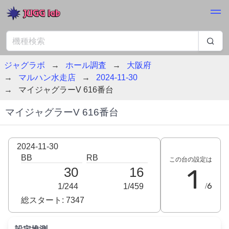
ジャグラボ
ホール調査
大阪府
マルハン水走店
2024-11-30
マイジャグラーV 616番台
マイジャグラーV 616番台
2024-11-30
BB
RB
この台の設定は
1
30
16
/6
1/244
1/459
総スタート: 7347