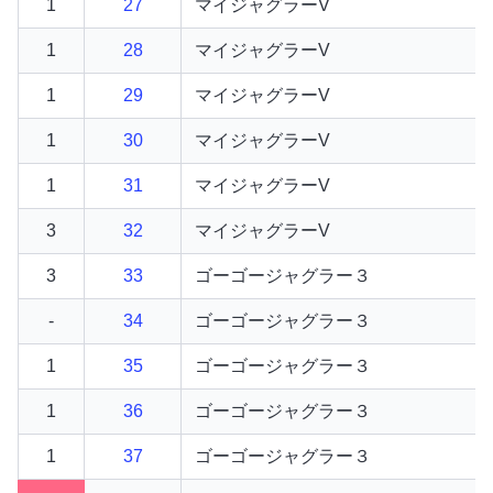
1
27
マイジャグラーV
1
28
マイジャグラーV
1
29
マイジャグラーV
1
30
マイジャグラーV
1
31
マイジャグラーV
3
32
マイジャグラーV
3
33
ゴーゴージャグラー３
-
34
ゴーゴージャグラー３
1
35
ゴーゴージャグラー３
1
36
ゴーゴージャグラー３
1
37
ゴーゴージャグラー３