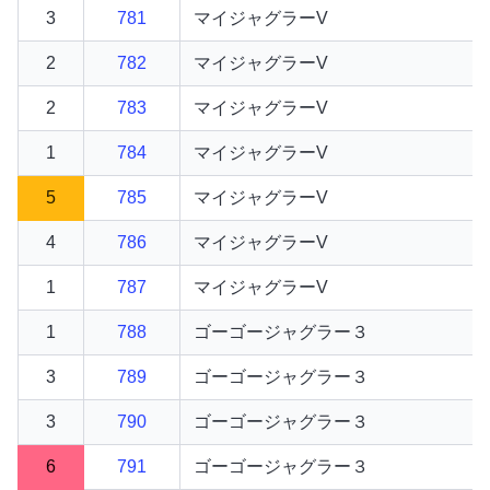
3
781
マイジャグラーV
2
782
マイジャグラーV
2
783
マイジャグラーV
1
784
マイジャグラーV
5
785
マイジャグラーV
4
786
マイジャグラーV
1
787
マイジャグラーV
1
788
ゴーゴージャグラー３
3
789
ゴーゴージャグラー３
3
790
ゴーゴージャグラー３
6
791
ゴーゴージャグラー３