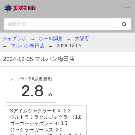
ジャグラボ
ホール調査
大阪府
マルハン梅田店
2024-12-05
2024-12-05 マルハン梅田店
ジャグラー平均設定(指数)
2.8
/6
SアイムジャグラーＥＸ: 2.3
ウルトラミラクルジャグラー: 1.8
ゴーゴージャグラー３: 3.5
ジャグラーガールズ: 2.0