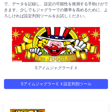
で、データを記録し、設定の可能性を推測する手助けがで
きます。少しでもジャグラーでの勝率を高めるために、よ
ろしければ設定判別ツールをお試しください。
SアイムジャグラーＥＸ
SアイムジャグラーＥＸ設定判別ツール