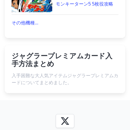
モンキーターン5 5枚役攻略
その他機種...
ジャグラープレミアムカード入
手方法まとめ
入手困難な大人気アイテムジャグラープレミアムカ
ードについてまとめました。