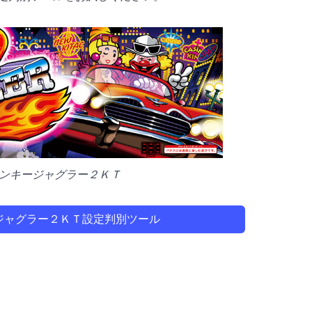
ンキージャグラー２ＫＴ
ジャグラー２ＫＴ設定判別ツール