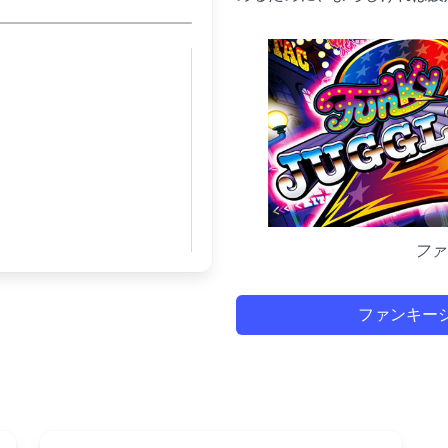
ファ
ファンキー