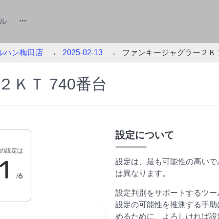
ル
ルハン梅田店
2025-02-13
ファンキージャグラー２ＫＴ
ＫＴ 740番台
設定について
の設定は
1
設定は、最も可能性の高いで
は異なります。
/6
設定判別をサポートするツー
設定の可能性を推測する手助
めるために、よろしければ設