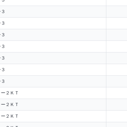
ー３
ー３
ー３
ー３
ー３
ー３
ー３
ラー２ＫＴ
ラー２ＫＴ
ラー２ＫＴ