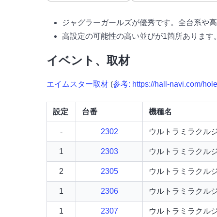
ジャグラーガールズが優秀です。全台系や高
高設定の可能性の高い並びが1箇所あります
イベント、取材
エイムスター取材
(
参考: https://hall-navi.com/h
設定
台番
機種名
-
2302
ウルトラミラクル
1
2303
ウルトラミラクル
2
2305
ウルトラミラクル
1
2306
ウルトラミラクル
1
2307
ウルトラミラクル