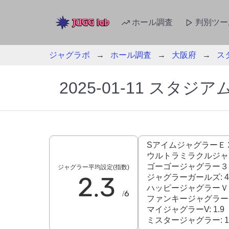
ホール調査
判別ツー
ジャグラボ
ホール調査
大阪府
ス
2025-01-11 スタ
SアイムジャグラーＥＸ:
ウルトラミラクルジャグラ
ゴーゴージャグラー３: 
ジャグラー平均設定(指数)
2.3
ジャグラーガールズ: 4
ハッピージャグラーＶＩＩ
/6
ファンキージャグラー２Ｋ
マイジャグラーV: 1.9
ミスタージャグラー: 1