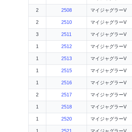
2
2508
マイジャグラーV
2
2510
マイジャグラーV
3
2511
マイジャグラーV
1
2512
マイジャグラーV
1
2513
マイジャグラーV
1
2515
マイジャグラーV
1
2516
マイジャグラーV
2
2517
マイジャグラーV
1
2518
マイジャグラーV
1
2520
マイジャグラーV
1
2521
マイジャグラーV