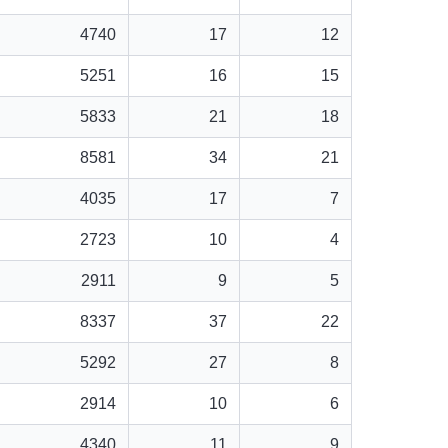
4740
17
12
5251
16
15
5833
21
18
8581
34
21
4035
17
7
2723
10
4
2911
9
5
8337
37
22
5292
27
8
2914
10
6
4340
11
9