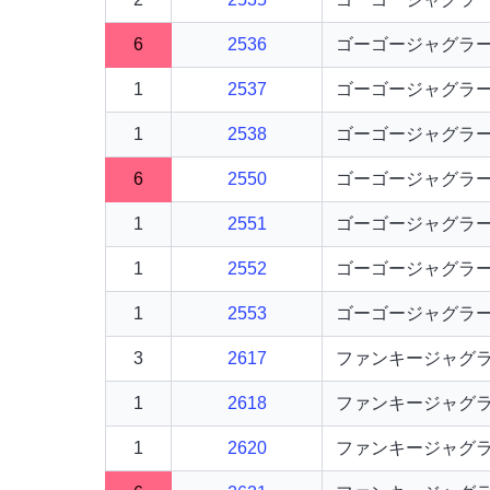
6
2536
ゴーゴージャグラ
1
2537
ゴーゴージャグラ
1
2538
ゴーゴージャグラ
6
2550
ゴーゴージャグラ
1
2551
ゴーゴージャグラ
1
2552
ゴーゴージャグラ
1
2553
ゴーゴージャグラ
3
2617
ファンキージャグ
1
2618
ファンキージャグ
1
2620
ファンキージャグ