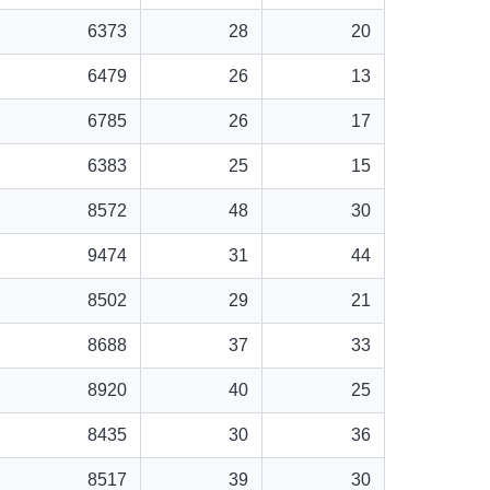
6373
28
20
6479
26
13
6785
26
17
6383
25
15
8572
48
30
9474
31
44
8502
29
21
8688
37
33
8920
40
25
8435
30
36
8517
39
30