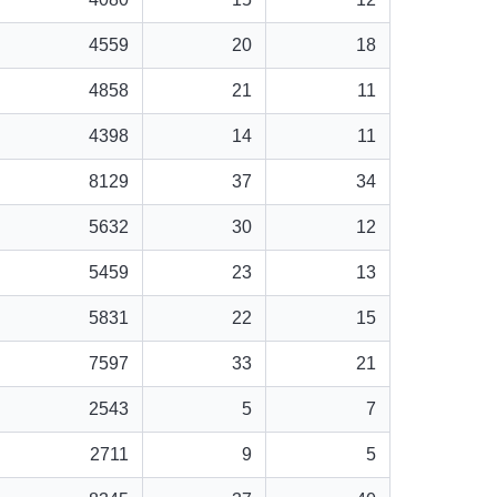
4559
20
18
4858
21
11
4398
14
11
8129
37
34
5632
30
12
5459
23
13
5831
22
15
7597
33
21
2543
5
7
2711
9
5